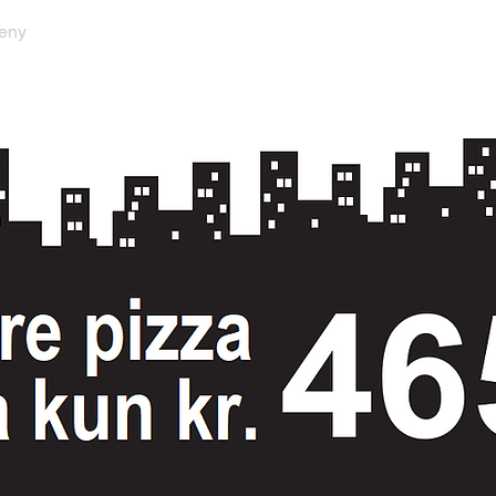
eny
Forside
Adres