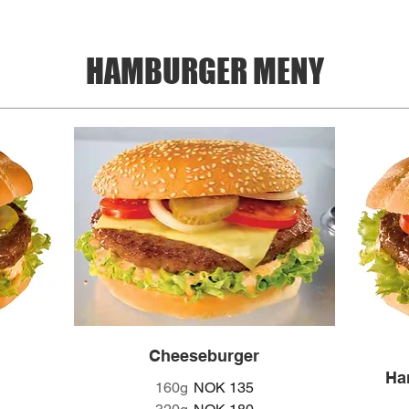
HAMBURGER MENY
Cheeseburger
Ha
160g
NOK 135