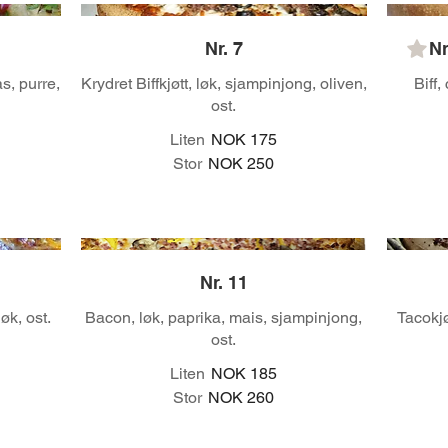
Nr. 7
Nr
s, purre,
Krydret Biffkjøtt, løk, sjampinjong, oliven,
Biff,
ost.
Liten
NOK 175
Stor
NOK 250
Nr. 11
øk, ost.
Bacon, løk, paprika, mais, sjampinjong,
Tacokjø
ost.
Liten
NOK 185
Stor
NOK 260