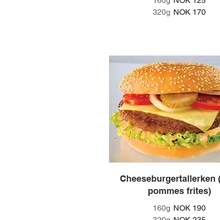
160g
NOK 125
320g
NOK 170
Cheeseburgertallerken
pommes frites)
160g
NOK 190
320g
NOK 235