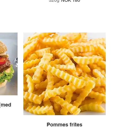
320g
NOK 180
 (med
Pommes frites