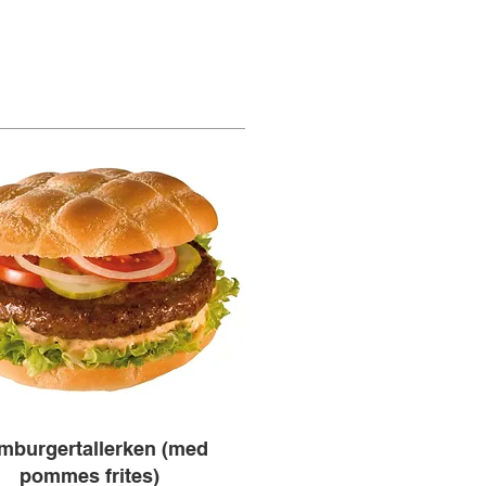
mburgertallerken (med
pommes frites)